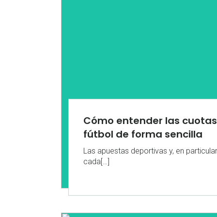
Cómo entender las cuotas
fútbol de forma sencilla
Las apuestas deportivas y, en particular,
cada[…]