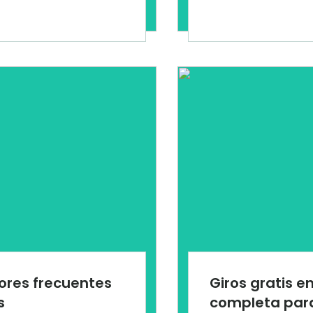
rores frecuentes
Giros gratis 
s
completa para