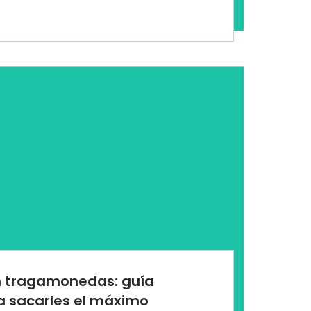
en tragamonedas: guía
 sacarles el máximo