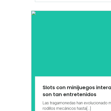
Slots con minijuegos inter
son tan entretenidos
Las tragamonedas han evolucionado m
rodillos mecánicos hasta[…]