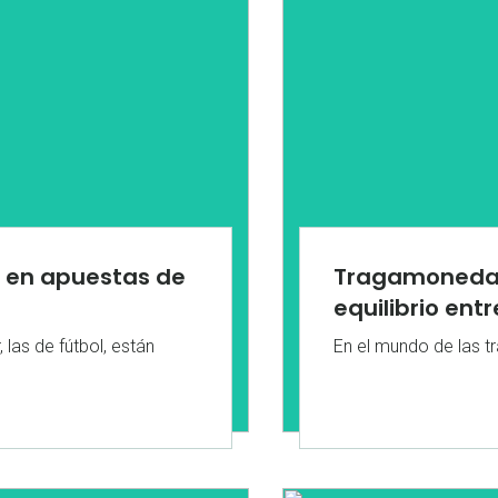
 en apuestas de
Tragamonedas 
equilibrio entr
 las de fútbol, están
En el mundo de las 