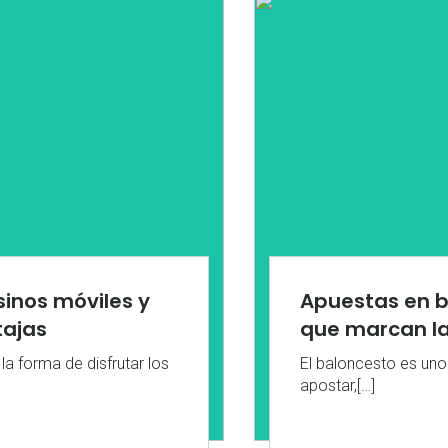
sinos móviles y
Apuestas en b
tajas
que marcan la
a forma de disfrutar los
El baloncesto es un
apostar,[…]