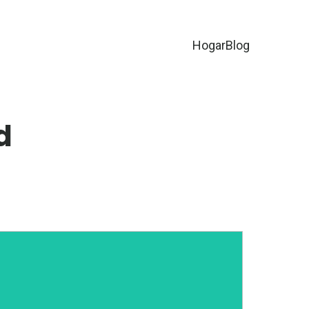
Hogar
Blog
d