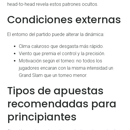
head-to-head revela estos patrones ocultos.
Condiciones externas
El entorno del partido puede alterar la dinámica:
Clima caluroso que desgasta más rápido.
Viento que premia el control y la precisión.
Motivación según el torneo: no todos los
jugadores encaran con la misma intensidad un
Grand Slam que un torneo menor.
Tipos de apuestas
recomendadas para
principiantes