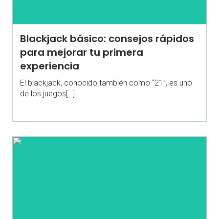
Blackjack básico: consejos rápidos
para mejorar tu primera
experiencia
El blackjack, conocido también como “21”, es uno
de los juegos[…]