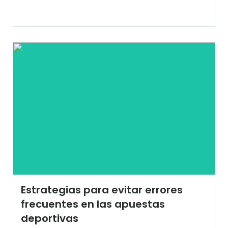
Estrategias para evitar errores
frecuentes en las apuestas
deportivas